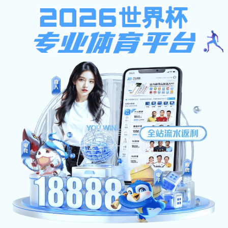
注册入口
多宝官网
APP与网页版入口｜
畅享全球体育赛事与数据服务
欢迎访问
多宝官网
，提供全面覆盖足球、篮
球、电竞等项目的赛事资讯与数据内容， 支持
APP下载
与
网页使用
，每日同步更新千场比
赛，聚焦热门体育内容， 助您轻松获取赛事动
态，掌握比赛节奏。
手机App
网页版